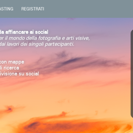
ASTING
REGISTRATI
a affiancare ai social
 il mondo della fotografia e arti visive,
ai lavori dei singoli partecipanti.
e con mappe
i ricerca
ivisione su social