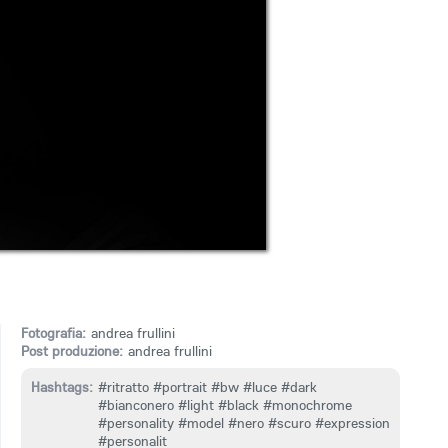
Fotografia:
andrea frullini
Post produzione:
andrea frullini
Hashtags:
#ritratto
#portrait
#bw
#luce
#dark
#bianconero
#light
#black
#monochrome
#personality
#model
#nero
#scuro
#expression
#personalit