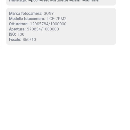
Hashtags:
#pool
#feet
#brunette
#bikini
#summer
Marca fotocamera:
SONY
Modello fotocamera:
ILCE-7RM2
Otturatore:
12965784/1000000
Apertura:
970854/1000000
ISO:
100
Focale:
850/10