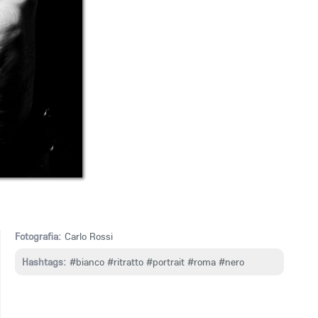
Fotografia:
Carlo Rossi
Hashtags:
#bianco
#ritratto
#portrait
#roma
#nero