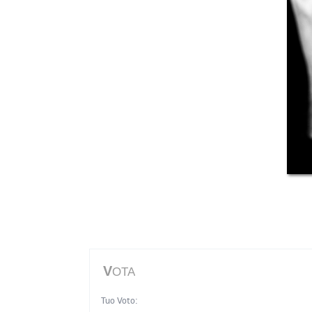
V
OTA
Tuo Voto: