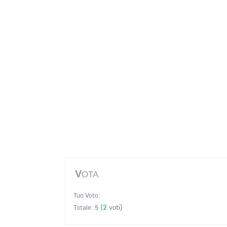
V
OTA
Tuo Voto:
(
2
voti)
Totale:
5